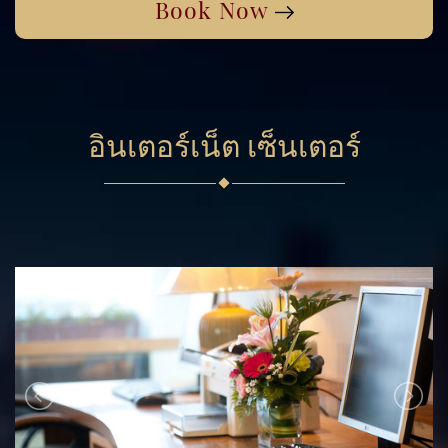
Book Now
9
10
11
12
13
14
15
30
31
1
2
3
4
5
16
17
18
19
20
21
22
วันนี้
ลบ
ปิด
23
24
25
26
27
28
29
30
31
1
2
3
4
5
อินเตอร์เน็ต เซ็นเตอร์
วันนี้
ลบ
ปิด