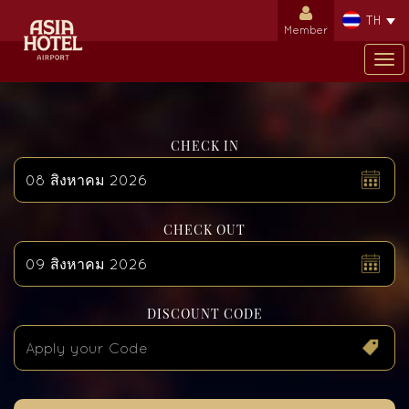
TH
Member
Tog
nav
CHECK IN
สิงหาคม
2026
CHECK OUT
อา.
จ.
อ.
พ.
พฤ.
ศ.
ส.
26
27
28
29
30
31
1
2
3
4
5
6
7
8
สิงหาคม
2026
DISCOUNT CODE
9
10
11
12
13
14
15
อา.
จ.
อ.
พ.
พฤ.
ศ.
ส.
26
27
28
29
30
31
1
16
17
18
19
20
21
22
2
3
4
5
6
7
8
23
24
25
26
27
28
29