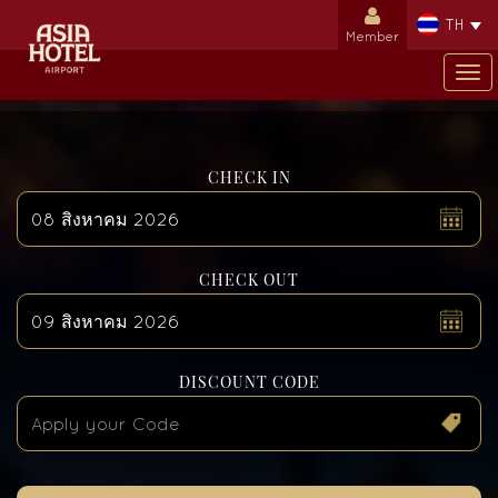
TH
Member
Tog
nav
CHECK IN
สิงหาคม
2026
CHECK OUT
อา.
จ.
อ.
พ.
พฤ.
ศ.
ส.
26
27
28
29
30
31
1
2
3
4
5
6
7
8
สิงหาคม
2026
DISCOUNT CODE
9
10
11
12
13
14
15
อา.
จ.
อ.
พ.
พฤ.
ศ.
ส.
26
27
28
29
30
31
1
16
17
18
19
20
21
22
2
3
4
5
6
7
8
23
24
25
26
27
28
29