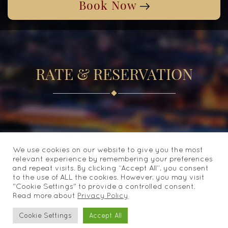
Book Now
9
10
11
12
13
14
15
30
31
1
2
3
4
5
16
17
18
19
20
21
22
วันนี้
ลบ
ปิด
23
24
25
26
27
28
29
30
31
1
2
3
4
5
RATE & RESERVATION
วันนี้
ลบ
ปิด
ไม่มีห้องว่างในช่วงเวลาที่ต้องการเข้าพัก กรุณาติดต่อเจ้าหน้าที่ของ
We use cookies on our website to give you the most
เรา(airport@asiahotel.co.th)
relevant experience by remembering your preferences
and repeat visits. By clicking “Accept All”, you consent
to the use of ALL the cookies. However, you may visit
"Cookie Settings" to provide a controlled consent.
Read more about
Privacy Policy
Cookie Settings
Accept All
ASIA AIRPORT HOTEL ALL RIGHTS RESERVED POWERED BY
BOOKING2HOTELS SYSTEM (BLUE HOUSE TRAVEL CO.,LTD)