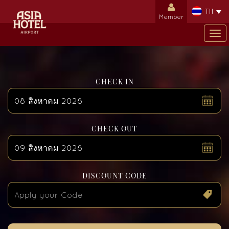
TH
Member
Tog
nav
CHECK IN
สิงหาคม
2026
CHECK OUT
อา.
จ.
อ.
พ.
พฤ.
ศ.
ส.
26
27
28
29
30
31
1
2
3
4
5
6
7
8
สิงหาคม
2026
DISCOUNT CODE
9
10
11
12
13
14
15
อา.
จ.
อ.
พ.
พฤ.
ศ.
ส.
26
27
28
29
30
31
1
16
17
18
19
20
21
22
2
3
4
5
6
7
8
23
24
25
26
27
28
29