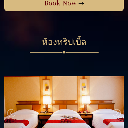
Book Now
9
10
11
12
13
14
15
30
31
1
2
3
4
5
16
17
18
19
20
21
22
วันนี้
ลบ
ปิด
23
24
25
26
27
28
29
30
31
1
2
3
4
5
ห้องทริปเบิ้ล
วันนี้
ลบ
ปิด