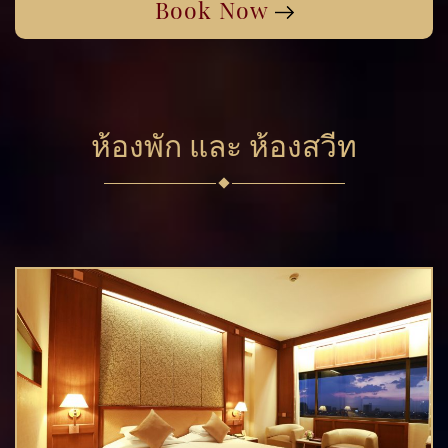
Book Now
9
10
11
12
13
14
15
30
31
1
2
3
4
5
16
17
18
19
20
21
22
วันนี้
ลบ
ปิด
23
24
25
26
27
28
29
30
31
1
2
3
4
5
ห้องพัก และ ห้องสวีท
วันนี้
ลบ
ปิด