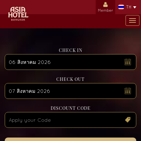
TH
Member
Tog
nav
CHECK IN
สิงหาคม
2026
CHECK OUT
อา.
จ.
อ.
พ.
พฤ.
ศ.
ส.
26
27
28
29
30
31
1
2
3
4
5
6
7
8
สิงหาคม
2026
DISCOUNT CODE
9
10
11
12
13
14
15
อา.
จ.
อ.
พ.
พฤ.
ศ.
ส.
26
27
28
29
30
31
1
16
17
18
19
20
21
22
2
3
4
5
6
7
8
23
24
25
26
27
28
29