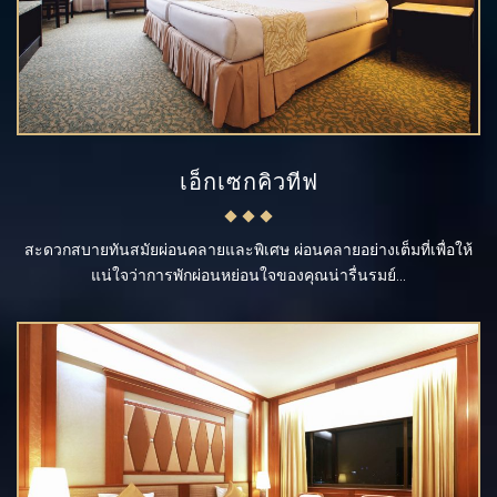
เอ็กเซกคิวทีฟ
สะดวกสบายทันสมัยผ่อนคลายและพิเศษ ผ่อนคลายอย่างเต็มที่เพื่อให้
แน่ใจว่าการพักผ่อนหย่อนใจของคุณน่ารื่นรมย์...