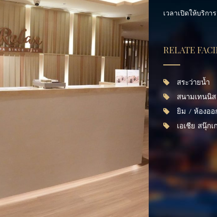
เวลาเปิดให้บริการ
RELATE FACI
สระว่ายน้ำ
สนามเทนนิส
ยิม / ห้องออ
เอเชีย สนุ๊กเก
สิงหาคม
2026
จ.
อ.
พ.
พฤ.
ศ.
ส.
27
28
29
30
31
1
3
4
5
6
7
8
10
11
12
13
14
15